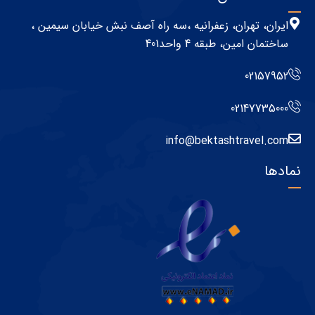
ایران، تهران، زعفرانیه ،سه راه آصف نبش خیابان سیمین ،
ساختمان امین، طبقه 4 واحد401
02157952
02147735000
info@bektashtravel.com
نمادها