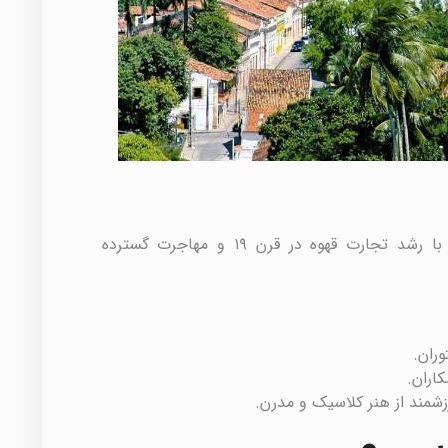
سائو پائولو در ابتدا شهری کوچک بود اما با رشد تجارت قهوه در قرن ۱۹ و مهاجرت گسترده
وران.
کاران.