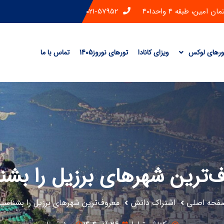
ن، طبقه 4 واحد401
021-57952
ورهای لوکس
ویزای کانادا
تورهای نوروز1405
تماس با ما
‌ترین شهرهای برزیل را بشن
فحه اصلی
اشتراک دانش
معروف‌ترین شهرهای برزیل را بشناسید