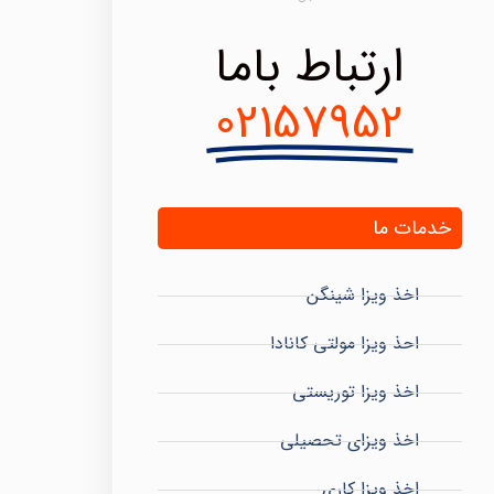
ارتباط باما
02157952
خدمات ما
اخذ ویزا شینگن
احذ ویزا مولتی کانادا
اخذ ویزا توریستی
اخذ ویزای تحصیلی
اخذ ویزا کاری