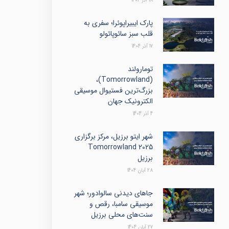
18 آذر 1404
پارک ایبیراپوئرا؛ سفری به
قلب سبز سائوپائولو
17 آذر 1404
تومارولند
(Tomorrowland)،
بزرگ‌ترین فستیوال موسیقی
الکترونیک جهان
4 آذر 1404
شهر ایتو برزیل، مرکز برگزاری
Tomorrowland 2025
برزیل
28 آبان 1404
جاهای دیدنی سالوادور؛ شهر
موسیقی سامبا، رقص و
سنت‌های محلی برزیل
27 آبان 1404