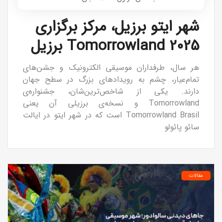
شهر ایتو برزیل، مرکز برگزاری
Tomorrowland 2025 برزیل
هر سال، طرفداران موسیقی الکترونیک و جشن‌های
تمام‌عیار، چشم به رویدادهای بزرگ در سطح جهان
دارند. یکی از شاخص‌ترین‌شان، جشنواره‌ی
Tomorrowland و نسخه‌ی برزیلی آن یعنی
Tomorrowland Brasil است که در شهر ایتو در ایالت
سائو پائولو
مقالات