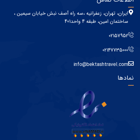
ایران، تهران، زعفرانیه ،سه راه آصف نبش خیابان سیمین ،
ساختمان امین، طبقه 4 واحد401
02157952
02147735000
info@bektashtravel.com
نمادها