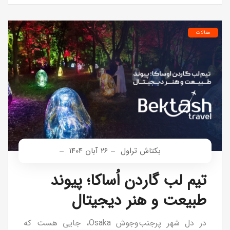
مقالات
بکتاش تراول
۲۶ آبان ۱۴۰۴
تیم لب گاردن اُساکا؛ پیوند
طبیعت و هنر دیجیتال
در دل شهر پرجنب‌وجوش Osaka، جایی هست که