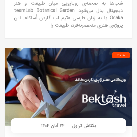
شب‌ها به صحنه‌ی رویارویی میان طبیعت و هنر
دیجیتال بدل می‌شود: teamLab Botanical Garden
Osaka یا به زبان فارسی «تیم لب گاردن اُساکا». این
پروژه‌ی هنریِ منحصر‌به‌فرد، طبیعت را
مقالات
بکتاش تراول
۲۴ آبان ۱۴۰۴