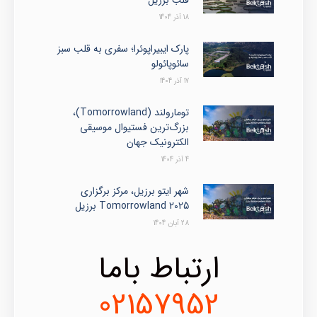
18 آذر 1404
پارک ایبیراپوئرا؛ سفری به قلب سبز
سائوپائولو
17 آذر 1404
تومارولند (Tomorrowland)،
بزرگ‌ترین فستیوال موسیقی
الکترونیک جهان
4 آذر 1404
شهر ایتو برزیل، مرکز برگزاری
Tomorrowland 2025 برزیل
28 آبان 1404
ارتباط باما
02157952