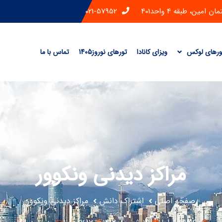
ن، طبقه 4 واحد401
021-57952
ورهای لوکس
ویزای کانادا
تورهای نوروز1405
تماس با ما
مراکز دیدنی ونکوور
صفحه اصلی
اشتراک دانش
مراکز دیدنی ونکوور