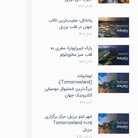
24 آذر 1404
پانتانال؛ عجیب‌ترین تالاب
جهان در قلب برزیل
18 آذر 1404
پارک ایبیراپوئرا؛ سفری به
قلب سبز سائوپائولو
17 آذر 1404
تومارولند
(Tomorrowland)،
بزرگ‌ترین فستیوال موسیقی
الکترونیک جهان
4 آذر 1404
شهر ایتو برزیل، مرکز برگزاری
Tomorrowland 2025
برزیل
28 آبان 1404