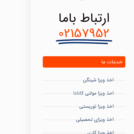
ارتباط باما
02157952
خدمات ما
اخذ ویزا شینگن
احذ ویزا مولتی کانادا
اخذ ویزا توریستی
اخذ ویزای تحصیلی
اخذ ویزا کاری