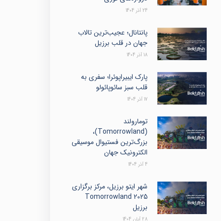
24 آذر 1404
پانتانال؛ عجیب‌ترین تالاب
جهان در قلب برزیل
18 آذر 1404
پارک ایبیراپوئرا؛ سفری به
قلب سبز سائوپائولو
17 آذر 1404
تومارولند
(Tomorrowland)،
بزرگ‌ترین فستیوال موسیقی
الکترونیک جهان
4 آذر 1404
شهر ایتو برزیل، مرکز برگزاری
Tomorrowland 2025
برزیل
28 آبان 1404