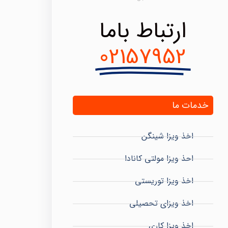
ارتباط باما
02157952
خدمات ما
اخذ ویزا شینگن
احذ ویزا مولتی کانادا
اخذ ویزا توریستی
اخذ ویزای تحصیلی
اخذ ویزا کاری