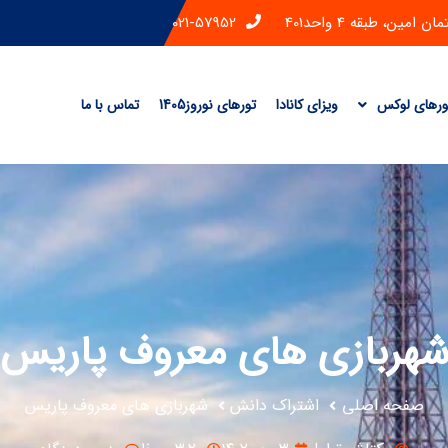
ن، طبقه 4 واحد401
021-57952
ورهای لوکس
ویزای کانادا
تورهای نوروز1405
تماس با ما
هربازی های معروف پاریس
صفحه اصلی
اشتراک دانش
شهربازی های معروف پاریس