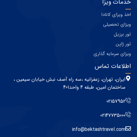
خدمات ویزا
اخذ ویزای کانادا
ویزای تحصیلی
تور برزیل
تور ژاپن
ویزای سرمایه گذاری
اطلاعات تماس
ایران، تهران، زعفرانیه ،سه راه آصف نبش خیابان سیمین ،
ساختمان امین، طبقه 4 واحد401
02157952
02147735000
info@bektashtravel.com