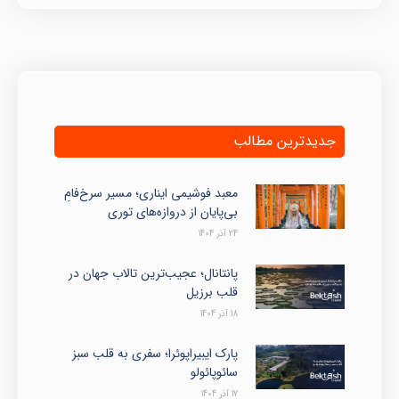
جدیدترین مطالب
معبد فوشیمی ایناری؛ مسیر سرخ‌فامِ
بی‌پایان از دروازه‌های توری
24 آذر 1404
پانتانال؛ عجیب‌ترین تالاب جهان در
قلب برزیل
18 آذر 1404
پارک ایبیراپوئرا؛ سفری به قلب سبز
سائوپائولو
17 آذر 1404