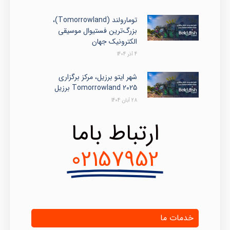
تومارولند (Tomorrowland)،
بزرگ‌ترین فستیوال موسیقی
الکترونیک جهان
4 آذر 1404
شهر ایتو برزیل، مرکز برگزاری
Tomorrowland 2025 برزیل
28 آبان 1404
ارتباط باما
02157952
خدمات ما