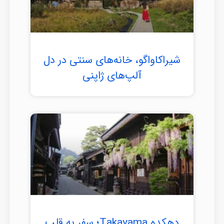
شیراکاواگو، خانه‌های سنتی در دل
آلپ‌های ژاپنی
دهکده Takayama؛ سفر به قلب