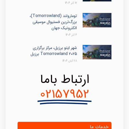
17 آذر 1404
تومارولند (Tomorrowland)،
بزرگ‌ترین فستیوال موسیقی
الکترونیک جهان
4 آذر 1404
شهر ایتو برزیل، مرکز برگزاری
Tomorrowland 2025 برزیل
28 آبان 1404
ارتباط باما
02157952
خدمات ما