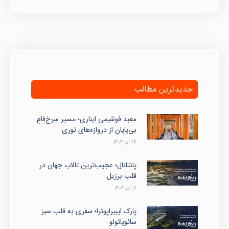
جدیدترین مطالب
معبد فوشیمی ایناری؛ مسیر سرخ‌فامِ
بی‌پایان از دروازه‌های توری
24 آذر 1404
پانتانال؛ عجیب‌ترین تالاب جهان در
قلب برزیل
18 آذر 1404
پارک ایبیراپوئرا؛ سفری به قلب سبز
سائوپائولو