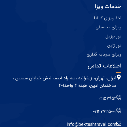
خدمات ویزا
اخذ ویزای کانادا
ویزای تحصیلی
تور برزیل
تور ژاپن
ویزای سرمایه گذاری
اطلاعات تماس
ایران، تهران، زعفرانیه ،سه راه آصف نبش خیابان سیمین ،
ساختمان امین، طبقه 4 واحد401
02157952
02147735000
info@bektashtravel.com