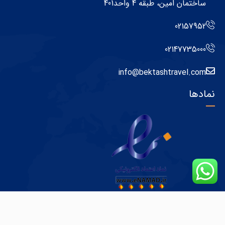
ساختمان امین، طبقه 4 واحد401
02157952
02147735000
info@bektashtravel.com
نمادها
کپی رایت © 2023
آژانس هواپیمایی و گردشگری بکتاش
تراول
تمامی حقوق محفوظ است.