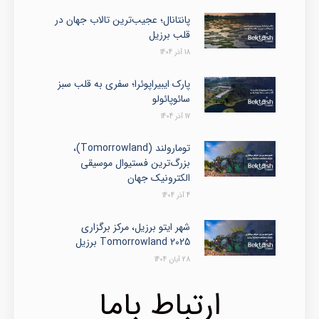
پانتانال؛ عجیب‌ترین تالاب جهان در
قلب برزیل
18 آذر 1404
پارک ایبیراپوئرا؛ سفری به قلب سبز
سائوپائولو
17 آذر 1404
تومارولند (Tomorrowland)،
بزرگ‌ترین فستیوال موسیقی
الکترونیک جهان
4 آذر 1404
شهر ایتو برزیل، مرکز برگزاری
Tomorrowland 2025 برزیل
28 آبان 1404
ارتباط باما