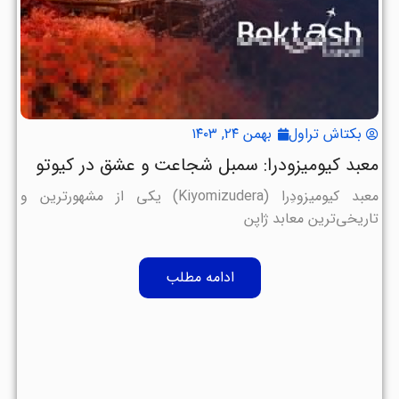
بکتاش تراول
بهمن ۲۴, ۱۴۰۳
معبد کیومیزودرا: سمبل شجاعت و عشق در کیوتو
معبد کیومیزودِرا (Kiyomizudera) یکی از مشهورترین و
تاریخی‌ترین معابد ژاپن
ادامه مطلب