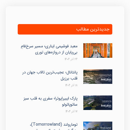
جدیدترین مطالب
معبد فوشیمی ایناری؛ مسیر سرخ‌فامِ
بی‌پایان از دروازه‌های توری
24 آذر 1404
پانتانال؛ عجیب‌ترین تالاب جهان در
قلب برزیل
18 آذر 1404
پارک ایبیراپوئرا؛ سفری به قلب سبز
سائوپائولو
17 آذر 1404
تومارولند (Tomorrowland)،