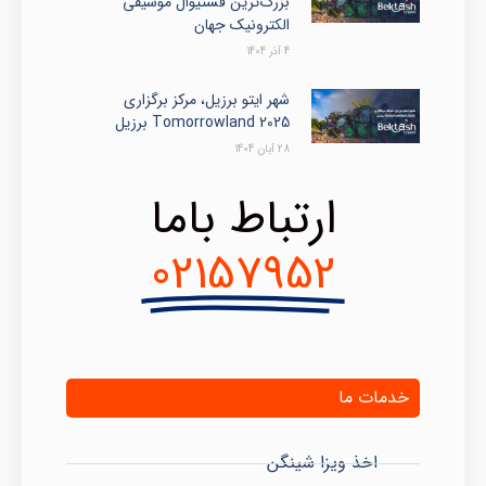
بزرگ‌ترین فستیوال موسیقی
الکترونیک جهان
4 آذر 1404
شهر ایتو برزیل، مرکز برگزاری
Tomorrowland 2025 برزیل
28 آبان 1404
ارتباط باما
02157952
خدمات ما
اخذ ویزا شینگن