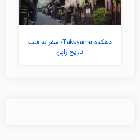
دهکده Takayama؛ سفر به قلب
تاریخ ژاپن