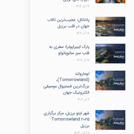
24 آذر 1404
پانتانال؛ عجیب‌ترین تالاب
جهان در قلب برزیل
18 آذر 1404
پارک ایبیراپوئرا؛ سفری به
قلب سبز سائوپائولو
17 آذر 1404
تومارولند
(Tomorrowland)،
بزرگ‌ترین فستیوال موسیقی
الکترونیک جهان
4 آذر 1404
شهر ایتو برزیل، مرکز برگزاری
Tomorrowland 2025
برزیل
28 آبان 1404