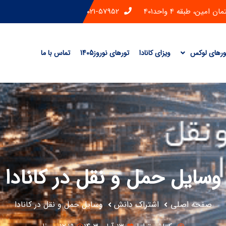
ن، طبقه 4 واحد401
021-57952
ورهای لوکس
ویزای کانادا
تورهای نوروز1405
تماس با ما
وسایل حمل و نقل در کانادا
صفحه اصلی
اشتراک دانش
وسایل حمل و نقل در کانادا