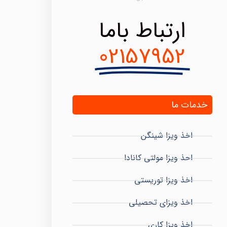
ارتباط باما
02157952
خدمات ما
اخذ ویزا شینگن
احذ ویزا مولتی کانادا
اخذ ویزا توریستی
اخذ ویزای تحصیلی
اخذ ویزا کاری