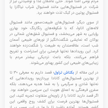
مردم بومی آشنا شوند. حتی عاشقان غذا و نوشیدنی نیز از
شرکت در فستیوال‌هایی مانند فستیوال شراب نیاگارا یا
فستیوال پوتین در کبک لذت خواهند برد.
از سوی دیگر، فستیوال‌های طبیعت‌محور مانند فستیوال
لاله‌های اتاوا، که با شکوفه‌های رنگارنگ خود بهاری
رؤیایی به شهر می‌بخشد، و فستیوال شفق‌های شمالی در
یوکان که نمایشی شگفت‌انگیز از نورهای طبیعی آسمان
شب است، علاقه‌مندان به طبیعت را شگفت‌زده خواهند
کرد. این رویدادها نه‌تنها فرصتی برای استراحت و تفریح
فراهم می‌کنند، بلکه باعث نزدیکی بیشتر مردم با
زیبایی‌های طبیعی این کشور پهناور می‌شوند.
در این مقاله از
بکتاش تراول
؛ قصد داریم به معرفی 30 تا
از بهترین فستیوال‌های کانادا بپردازیم؛ رویدادهایی که
نه‌تنها شادی و سرگرمی را به شما هدیه می‌دهند، بلکه
سفری فرهنگی به اعماق هویت این سرزمین خواهند بود.
اگر قصد دارید کانادا را از زاویه‌ای متفاوت تجربه کنید، این
فستیوال‌ها بهترین فرصت برای کشف روح واقعی این
کشور هستند. آماده باشید تا با ما در این مسیر پر از