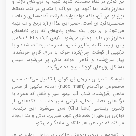
بَن کوئن در نگاه نخست، شاید شبیه به کرپ‌های نازک و
بخارپز باشد؛ اما آنچه این خوراک را متمایز می‌کند، نه‌فقط
نوع تهیه‌ی آن، بلکه مواد اولیه، ظرافت آماده‌سازی و بافت
منحصربه‌فرد آن است. خمیر این غذا از آرد برنج و آب تهیه
می‌شود و بر روی یک سطح پارچه‌ای که روی قابلمه‌ای
بخارپز قرار دارد، پخش می‌شود. لایه‌ی نازک و لطیف خمیر
پس از چند ثانیه بخارپز شدن، به‌سرعت برداشته شده و با
ترکیبی از گوشت چرخ‌کرده خوک یا مرغ، قارچ خردشده،
پیاز سرخ‌شده و گاهی جوانه ماش پر می‌شود، سپس
به‌شکل رول‌های کوچک پیچیده می‌گردد.
آنچه که تجربه‌ی خوردن بَن کوئن را تکمیل می‌کند، سس
مخصوص نواک‌مام (nuoc mam) است؛ ترکیبی از سس
ماهی رقیق‌شده، شکر، آب لیمو، سیر و فلفل که همراه با
برگ‌های نعنا، ریحان، ترشی سبزیجات یا تکه‌هایی از
ژامبون ویتنامی (Cha Lua) سرو می‌شود. این ترکیب،
توازنی بی‌نظیر از طعم‌های شور، شیرین، ترش و تند ایجاد
می‌کند که در ذهن هر ذائقه‌ای ماندگار می‌شود.
در کوچه‌های پرجنب‌وجوش هانوی، در ساعات اولیه صبح،