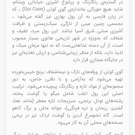
در گستره‌ی رنگارنگ و پرتنوع آشپزی خیابانی ویتنام،
شاید هیچ خوراکی به‌اندازه‌ی گوی کوئن (Goi Cuon) ـ که
در زبان فارسی به آن رول بهاری نیز گفته می‌شود ـ
تجسمی چنین عینی از تازگی، سبک‌زیستی و ظرافت
آشپزی سنتی شرق آسیا نباشد. این رول سرد، لطیف و
شفاف، که به‌ویژه در شهر تاریخی هانوی بسیار محبوب
است، از آن دسته غذاهایی‌ست که نه تنها مزه‌ای سبک و
لذیذ دارد، بلکه از منظر زیبایی‌شناسی و ارزش تغذیه‌ای نیز
در جایگاه ممتازی قرار دارد.
گوی کوئن از ورقه‌های نازک و نیمه‌شفاف برنج خیس‌خورده
تهیه می‌شود که به‌آرامی و با دقتی خاص، به دور
مجموعه‌ای از مواد تازه و رنگارنگ پیچیده می‌شود. ترکیب
اصلی این رول اغلب شامل میگو یا گوشت پخته،
رشته‌های نودل برنجی، سبزیجات تازه معطر (مانند نعنا،
گشنیز، ریحان و تره فرنگی)، جوانه ماش و برگ کاهو
است. گاه تخم‌مرغ آب‌پز یا گوشت اردک نیز در برخی
نسخه‌های محلی آن به کار می‌رود.
آنچه گوی کوئن را از بسیاری از غذاهای خیابانی دیگر