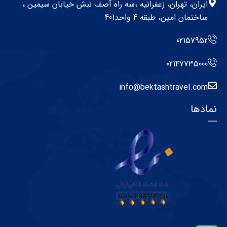
ایران، تهران، زعفرانیه ،سه راه آصف نبش خیابان سیمین ،
ساختمان امین، طبقه 4 واحد401
02157952
02147735000
info@bektashtravel.com
نمادها