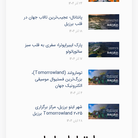
24 آذر 1404
پانتانال؛ عجیب‌ترین تالاب جهان در
قلب برزیل
18 آذر 1404
پارک ایبیراپوئرا؛ سفری به قلب سبز
سائوپائولو
17 آذر 1404
تومارولند (Tomorrowland)،
بزرگ‌ترین فستیوال موسیقی
الکترونیک جهان
4 آذر 1404
شهر ایتو برزیل، مرکز برگزاری
Tomorrowland 2025 برزیل
28 آبان 1404