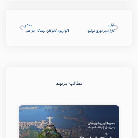
قبلی
بعدی
کاخ امپراتوری توکیو
آکواریوم کایوکان اوساکا: جواهری در دل ژاپن
مطالب مرتبط