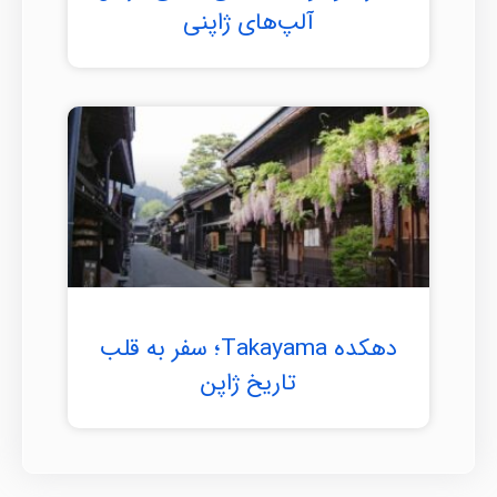
آلپ‌های ژاپنی
دهکده Takayama؛ سفر به قلب
تاریخ ژاپن