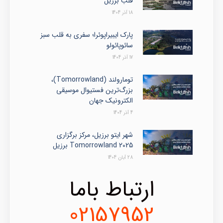
قلب برزیل
18 آذر 1404
پارک ایبیراپوئرا؛ سفری به قلب سبز
سائوپائولو
17 آذر 1404
تومارولند (Tomorrowland)،
بزرگ‌ترین فستیوال موسیقی
الکترونیک جهان
4 آذر 1404
شهر ایتو برزیل، مرکز برگزاری
Tomorrowland 2025 برزیل
28 آبان 1404
ارتباط باما
02157952