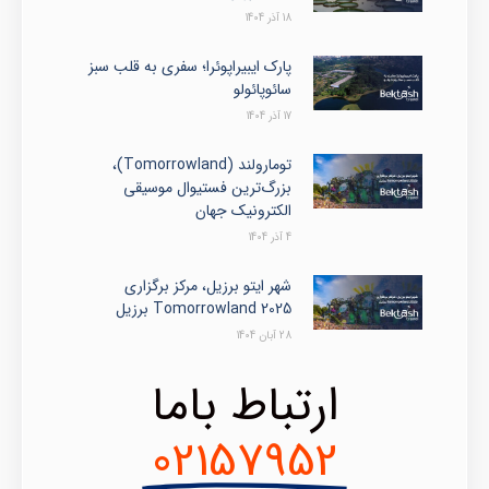
18 آذر 1404
پارک ایبیراپوئرا؛ سفری به قلب سبز
سائوپائولو
17 آذر 1404
تومارولند (Tomorrowland)،
بزرگ‌ترین فستیوال موسیقی
الکترونیک جهان
4 آذر 1404
شهر ایتو برزیل، مرکز برگزاری
Tomorrowland 2025 برزیل
28 آبان 1404
ارتباط باما
02157952