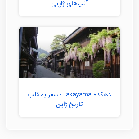
آلپ‌های ژاپنی
دهکده Takayama؛ سفر به قلب
تاریخ ژاپن